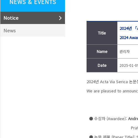
NEWS & EVENTS
Notice
2024년 「A
News
Title
2024 Awa
Name
관리자
Date
2025-01-0
2024년
Acta Via Serica
논문상
We are pleased to announce
● 수상자 (Awardee):
Andre
Pratique des Haute
● 논문 제목 (Paper Title):