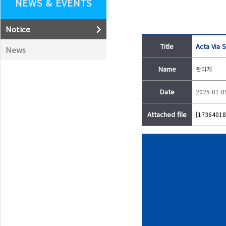
NEWS & EVENTS
Notice
Title
Acta Via
News
Name
관리자
Date
2025-01-0
Attached file
[17364018