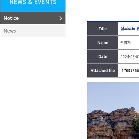
NEWS & EVENTS
Notice
Title
실크로드 
News
Name
관리자
Date
2024-03-0
Attached file
[17097866