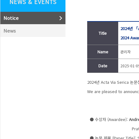
NEWS & EVENTS
Notice
2024년 「A
News
Title
2024 Awa
Name
관리자
Date
2025-01-0
2024년
Acta Via Serica
논문상
We are pleased to announce
● 수상자 (Awardee):
Andre
Pratique des Haute
● 논문 제목 (Paper Title):