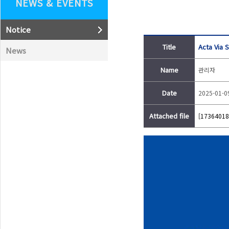
NEWS & EVENTS
Notice
Title
Acta Via
News
Name
관리자
Date
2025-01-0
Attached file
[17364018