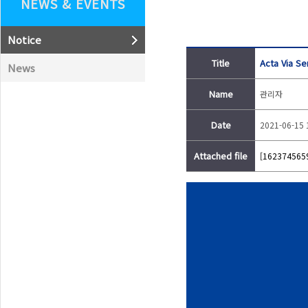
NEWS & EVENTS
Notice
Title
Acta Via S
News
Name
관리자
Date
2021-06-15 
Attached file
[162374565