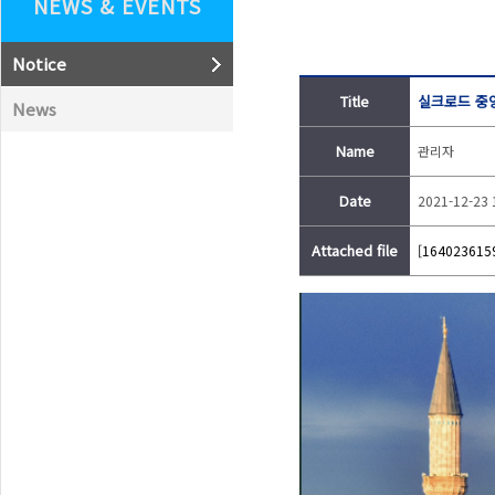
NEWS & EVENTS
Notice
Title
실크로드 중
News
Name
관리자
Date
2021-12-23 
Attached file
[164023615