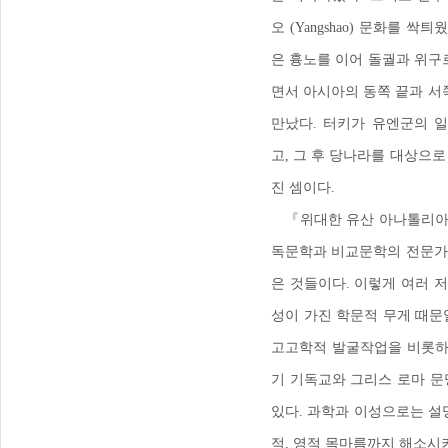
오
(Yangshao)
문화를 싹틔
은 흉노를 이어 돌궐과 위구
면서 아시아의 동쪽 끝과 서
만났다
.
터키가 유엔군의 
고
,
그 후 당나라를 대상으로
진 셈이다
.
『
위대한 유산 아나톨리
독문학과 비교문학의 전문가
은 것들이다
.
이렇게 여러 
성이 가진 학문적 무게 때문
고고학적 발굴작업을 비롯
기 기독교와 그리스 로마 문
있다
.
과학과 이성으로는 설명
적
, 영적 목마름까지 해소시